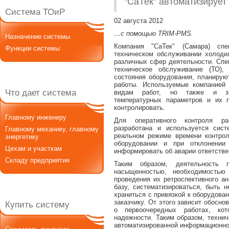
"СаТек" автоматизируе
Система ТОиР
02 августа 2012
…с помощью TRIM-PMS.
Назначение системы
Компания "СаТек" (Самара) спе
Функции системы
техническом обслуживании холоди
различных сфер деятельности. Спе
техническое обслуживание (ТО),
состояния оборудования, планирую
работы. Используемые компанией
Что дает система
видам работ, но также и знач
температурных параметров и их 
контролировать.
Главному инженеру
Для оперативного контроля ра
разработана и используется сис
Главному механику, главному
реальном режиме времени контро
энергетику
оборудовании и при отклонении
Цехам и участкам
информировать об аварии ответстве
Складу предприятия
Таким образом, деятельность 
насыщенностью, необходимостью
проведения их ретроспективного а
базу, систематизироваться, быть
храниться с привязкой к оборудова
заказчику. От этого зависит обосно
Купить систему
о первоочередных работах, ко
надежности. Таким образом, техни
автоматизированной информационно