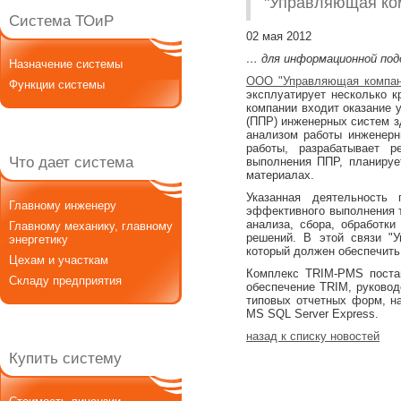
"Управляющая ком
Система ТОиР
02 мая 2012
… для информационной под
Назначение системы
ООО "Управляющая компан
Функции системы
эксплуатирует несколько к
компании входит оказание 
(ППР) инженерных систем з
анализом работы инженерн
работы, разрабатывает р
Что дает система
выполнения ППР, планирует
материалах.
Указанная деятельность
Главному инженеру
эффективного выполнения т
анализа, сбора, обработк
Главному механику, главному
решений. В этой связи "
энергетику
который должен обеспечить
Цехам и участкам
Комплекс TRIM-PMS постав
Складу предприятия
обеспечение TRIM, руковод
типовых отчетных форм, н
MS SQL Server Express.
назад к списку новостей
Купить систему