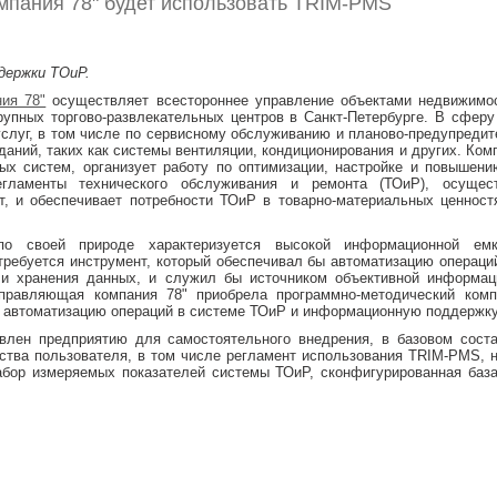
пания 78" будет использовать TRIM-PMS
держки ТОиР.
ия 78"
осуществляет всестороннее управление объектами недвижимост
рупных торгово-развлекательных центров в Санкт-Петербурге. В сферу
услуг, в том числе по сервисному обслуживанию и планово-предупреди
даний, таких как системы вентиляции, кондиционирования и других. Ком
ых систем, организует работу по оптимизации, настройке и повышен
егламенты технического обслуживания и ремонта (ТОиР), осущес
, и обеспечивает потребности ТОиР в товарно-материальных ценност
 по своей природе характеризуется высокой информационной ем
ребуется инструмент, который обеспечивал бы автоматизацию операци
и и хранения данных, и служил бы источником объективной информац
Управляющая компания 78" приобрела программно-методический ком
 автоматизацию операций в системе ТОиР и информационную поддержку
лен предприятию для самостоятельного внедрения, в базовом соста
ства пользователя, в том числе регламент использования TRIM-PMS, 
абор измеряемых показателей системы ТОиР, сконфигурированная баз