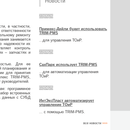
Новости
22|05|26
и, в частности,
Примекс-Дейли будет использовать
 ответственности
TRIM-PMS
тельному ремонту
пания занимается
...для управления ТОиР.
ию надежности их
твляет контроль
22|09|25
ях – запчастях и
костью. Для ее
СахПарк использует TRIM-PMS
й планирования и
...для автоматизации управления
ии для принятия
ТОиР.
плекс TRIM-PMS,
 руководителей.
02|04|25
ве: программное
набор встроенных
а данных с СУБД
ИнтЭксПласт автоматизирует
управление ТОиР
... с помощью TRIM-PMS.
все новости
>>>