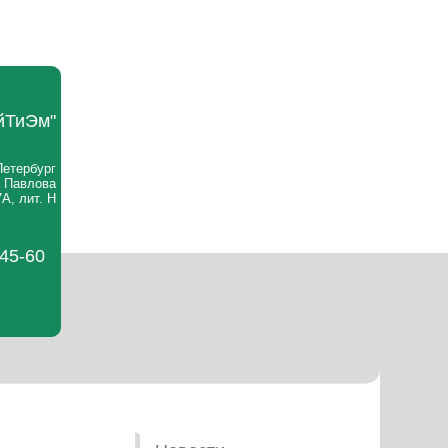
йТиЭм"
Петербург
а Павлова
А, лит. Н
-45-60