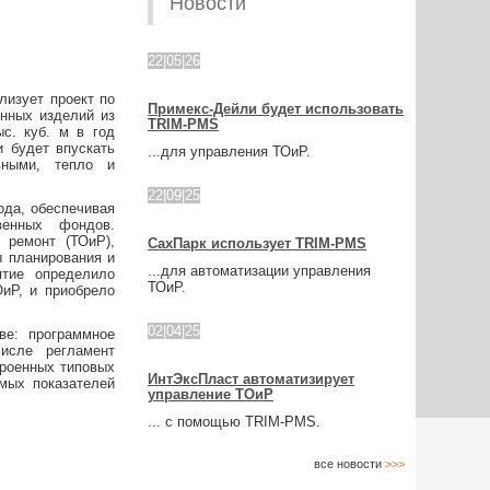
Новости
22|05|26
лизует проект по
Примекс-Дейли будет использовать
енных изделий из
TRIM-PMS
ыс. куб. м в год
и будет впускать
...для управления ТОиР.
вными, тепло и
22|09|25
ода, обеспечивая
венных фондов.
 ремонт (ТОиР),
СахПарк использует TRIM-PMS
ы планирования и
...для автоматизации управления
ятие определило
ТОиР.
иР, и приобрело
02|04|25
ве: программное
исле регламент
троенных типовых
ИнтЭксПласт автоматизирует
мых показателей
управление ТОиР
... с помощью TRIM-PMS.
все новости
>>>