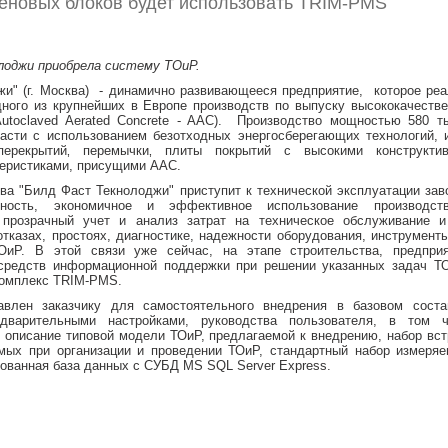
еновых блоков будет использовать TRIM-PMS
лоджи приобрела систему ТОиР.
" (г. Москва) - динамично развивающееся предприятие, которое реа
ного из крупнейших в Европе производств по выпуску высококачеств
Autoclaved Aerated Concrete - AAC). Производство мощностью 580 т
асти с использованием безотходных энергосберегающих технологий, 
перекрытий‚ перемычки‚ плиты покрытий с высокими конструкти
теристиками, присущими AAC.
ва "Билд Фаст Текнолоджи" приступит к технической эксплуатации зав
ьность, экономичное и эффективное использование производст
 прозрачный учет и анализ затрат на техническое обслуживание и
отказах, простоях, диагностике, надежности оборудования, инструмент
ОиР. В этой связи уже сейчас, на этапе строительства, предпри
средств информационной поддержки при решении указанных задач ТО
комплекс TRIM-PMS.
влен заказчику для самостоятельного внедрения в базовом соста
дварительными настройками, руководства пользователя, в том ч
описание типовой модели ТОиР, предлагаемой к внедрению, набор вс
мых при организации и проведении ТОиР, стандартный набор измеряе
ованная база данных с СУБД MS SQL Server Express.