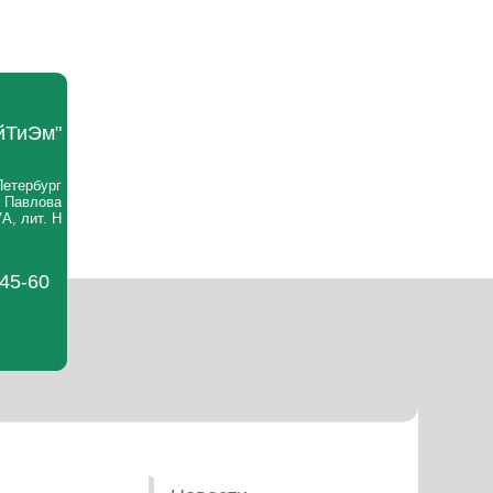
йТиЭм"
Петербург
а Павлова
А, лит. Н
-45-60