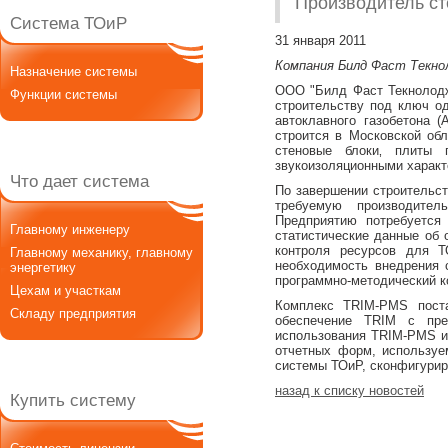
Производитель ст
Система ТОиР
31 января 2011
Компания Билд Фаст Текно
Назначение системы
ООО "Билд Фаст Текнолоджи
Функции системы
строительству под ключ од
автоклавного газобетона (
строится в Московской обл
стеновые блоки‚ плиты 
звукоизоляционными харак
Что дает система
По завершении строительст
требуемую производител
Предприятию потребуется
Главному инженеру
статистические данные об 
контроля ресурсов для Т
Главному механику, главному
необходимость внедрения 
энергетику
программно-методический 
Цехам и участкам
Комплекс TRIM-PMS поста
Складу предприятия
обеспечение TRIM с пре
использования TRIM-PMS и 
отчетных форм, используе
системы ТОиР, сконфигурир
назад к списку новостей
Купить систему